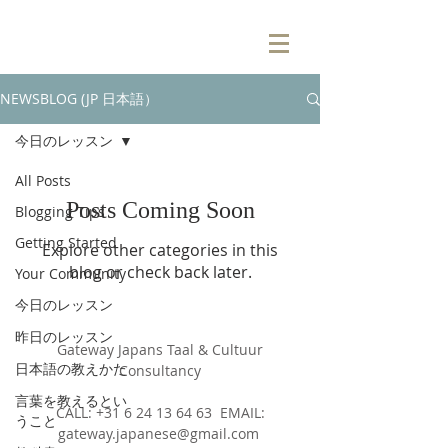
NEWSBLOG (JP 日本語）
今日のレッスン
All Posts
Posts Coming Soon
Blogging Tips
Getting Started
Explore other categories in this
blog or check back later.
Your Community
今日のレッスン
昨日のレッスン
Gateway Japans Taal & Cultuur
日本語の教えかた
Consultancy
言葉を教えるとい
CALL: +31 6 24 13 64 63 EMAIL:
うこと
gateway.japanese@gmail.com