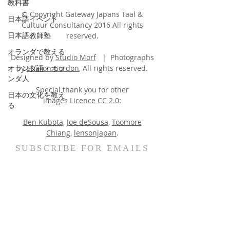
教科書
© Copyright Gateway Japans Taal &
日本語イベント
Cultuur Consultancy 2016 All rights
日本語教師塾
reserved.
オランダで教える
Designed by
Studio Morf
| Photographs
オランダ語・オラ
by
Sharon Gordon
, All rights reserved.
ンダ人
Special thank you for other
日本の文化を教え
images
Licence CC 2.0
:
る
Ben Kubota
,
Joe deSousa
,
Toomore
Chiang
,
lensonjapan
.
SUBSCRIBE FOR EMAILS