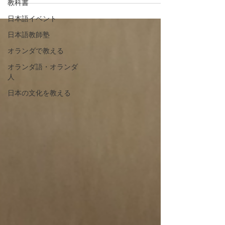
教科書
ESTEC（欧州宇宙技術センター）の技術研究
者の方たちを対象にワークショッ...
日本語イベント
日本語教師塾
オランダで教える
オランダ語・オランダ
人
日本の文化を教える