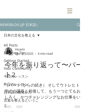
NEWSBLOG (JP 日本語）
日本の文化を教える
All Posts
Hisami
Blogging Tips
Dec 31, 2020
4 min read
Getting Started
今年を振り返って〜パー
Your Community
ト2
今日のレッスン
昨日のレッスン
（パート1からの続き） そしてウトレヒト大
学での講義と前後して、もう一つとてもおも
日本語の教えかた
しろく、かつチャレンジングなお仕事をいた
言葉を教えるというこ
だきました・・・・・ その「おもしろく、
と
かつチャレンジングなお仕事」はESA