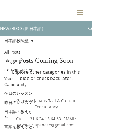
NEWSBLOG (JP 日本語）
日本語教師塾
All Posts
Posts Coming Soon
Blogging Tips
Getting Started
Explore other categories in this
blog or check back later.
Your
Community
今日のレッスン
Gateway Japans Taal & Cultuur
昨日のレッスン
Consultancy
日本語の教えか
た
CALL: +31 6 24 13 64 63 EMAIL:
gateway.japanese@gmail.com
言葉を教えると