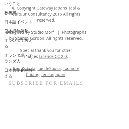
いうこと
© Copyright Gateway Japans Taal &
教科書
Cultuur Consultancy 2016 All rights
reserved.
日本語イベント
日本語教師塾
Designed by
Studio Morf
| Photographs
by
Sharon Gordon
, All rights reserved.
オランダで教え
る
Special thank you for other
オランダ語・オ
images
Licence CC 2.0
:
ランダ人
Ben Kubota
,
Joe deSousa
,
Toomore
日本の文化を教
Chiang
,
lensonjapan
.
える
SUBSCRIBE FOR EMAILS