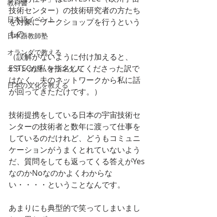
教科書
技術センター）の技術研究者の方たち
日本語イベント
を対象にワークショップを行うという
もの。
日本語教師塾
オランダで教える
（誤解がないように付け加えると、
ESTECが私を指名してくださった訳で
オランダ語・オランダ人
はなく、夫のネットワークから私に話
日本の文化を教える
が回ってきただけです。）
技術提携をしている日本の宇宙技術セ
ンターの技術者と数年に渡って仕事を
しているのだけれど、どうもコミュニ
ケーションがうまくとれていないよう
だ、質問をしても返ってくる答えがYes
なのかNoなのかよくわからな
い・・・・ということなんです。
あまりにも典型的で笑ってしまいまし