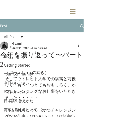
Post
All Posts
Hisami
All Posts
Dec 31, 2020
4 min read
今年を振り返って〜パート
Blogging Tips
2
Getting Started
（パート1からの続き）
Your Community
そしてウトレヒト大学での講義と前後
今日のレッスン
して、もう一つとてもおもしろく、か
つチャレンジングなお仕事をいただき
昨日のレッスン
ました・・・・・
日本語の教えかた
言葉を教えるということ
その「おもしろく、かつチャレンジン
グなお仕事」はESA ESTEC（欧州宇宙